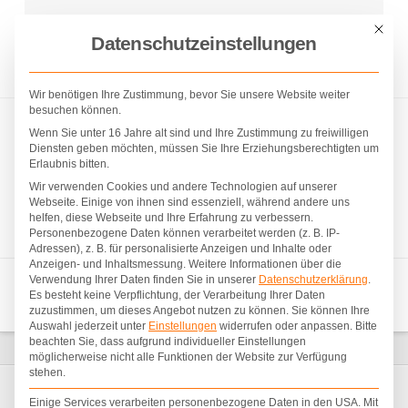
D&B BAU- UND ZIMMEREIUNTERNEHMEN |
Mit die
Datenschutzeinstellungen
TELEFON: +43 4276 7288 | E-MAIL: OFFICE@DUHS-
BERGMANN.AT
Wir benötigen Ihre Zustimmung, bevor Sie unsere Website weiter
besuchen können.
Wenn Sie unter 16 Jahre alt sind und Ihre Zustimmung zu freiwilligen
Diensten geben möchten, müssen Sie Ihre Erziehungsberechtigten um
Erlaubnis bitten.
Wir verwenden Cookies und andere Technologien auf unserer
Webseite. Einige von ihnen sind essenziell, während andere uns
helfen, diese Webseite und Ihre Erfahrung zu verbessern.
Personenbezogene Daten können verarbeitet werden (z. B. IP-
Adressen), z. B. für personalisierte Anzeigen und Inhalte oder
Anzeigen- und Inhaltsmessung.
Weitere Informationen über die
Verwendung Ihrer Daten finden Sie in unserer
Datenschutzerklärung
.
Navigation
Es besteht keine Verpflichtung, der Verarbeitung Ihrer Daten
zuzustimmen, um dieses Angebot nutzen zu können.
Sie können Ihre
Auswahl jederzeit unter
Einstellungen
widerrufen oder anpassen.
Bitte
beachten Sie, dass aufgrund individueller Einstellungen
HOME
BILDNACHWEISE
möglicherweise nicht alle Funktionen der Website zur Verfügung
stehen.
Einige Services verarbeiten personenbezogene Daten in den USA. Mit