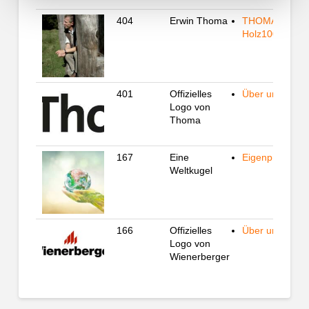
404
Erwin Thoma
THOMA
Holz100
401
Offizielles
Über uns
Logo von
Thoma
167
Eine
Eigenprojekte
Weltkugel
166
Offizielles
Über uns
Logo von
Wienerberger