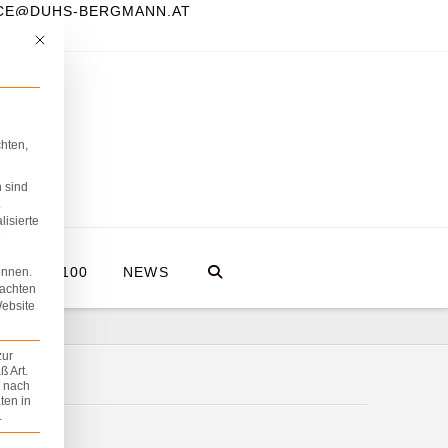
FICE@DUHS-BERGMANN.AT
Mit diesem Button wird der Dialog geschlossen. Seine Funktionalität ist iden
hten,
 sind
.
lisierte
e
A HOLZ100
NEWS
önnen.
eachten
Website
zur
 Art.
z nach
ten in
.