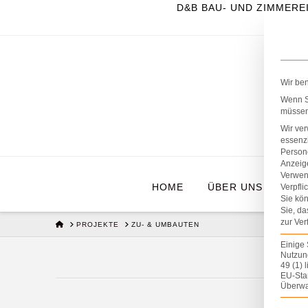
D&B BAU- UND ZIMMERE
Wir be
Wenn Si
müssen 
Wir ve
essenzi
Persone
Anzeig
Verwen
HOME
ÜBER UNS
BR
Verpfli
Sie kön
Sie, da
zur Ver
HOME
PROJEKTE
ZU- & UMBAUTEN
Einige 
Nutzung
49 (1) 
EU-Sta
Überwa