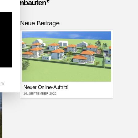
u- & Umbauten”
rden kann. Die erste Service-Gruppe ist essenziell und kann nicht abgewä
Neue Beiträge
um
Neuer Online-Auftritt!
16. SEPTEMBER 2022