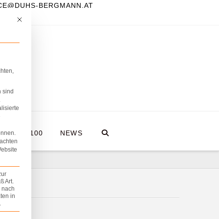
FICE@DUHS-BERGMANN.AT
Mit diesem Button wird der Dialog geschlossen. Seine Funktionalität ist iden
hten,
 sind
.
lisierte
e
A HOLZ100
NEWS
önnen.
eachten
Website
zur
 Art.
z nach
ten in
.