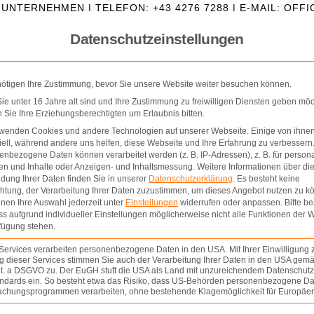
IUNTERNEHMEN | TELEFON: +43 4276 7288 | E-MAIL: OF
Datenschutzeinstellungen
nötigen Ihre Zustimmung, bevor Sie unsere Website weiter besuchen können.
e unter 16 Jahre alt sind und Ihre Zustimmung zu freiwilligen Diensten geben möc
Sie Ihre Erziehungsberechtigten um Erlaubnis bitten.
rwenden Cookies und andere Technologien auf unserer Webseite. Einige von ihnen
ell, während andere uns helfen, diese Webseite und Ihre Erfahrung zu verbessern
nbezogene Daten können verarbeitet werden (z. B. IP-Adressen), z. B. für persona
en und Inhalte oder Anzeigen- und Inhaltsmessung.
Weitere Informationen über di
dung Ihrer Daten finden Sie in unserer
Datenschutzerklärung
.
Es besteht keine
OSCHÜRE
PROJEKTE
EIGENPROJEKTE
THOM
chtung, der Verarbeitung Ihrer Daten zuzustimmen, um dieses Angebot nutzen zu k
nen Ihre Auswahl jederzeit unter
Einstellungen
widerrufen oder anpassen.
Bitte b
ss aufgrund individueller Einstellungen möglicherweise nicht alle Funktionen der 
fügung stehen.
Services verarbeiten personenbezogene Daten in den USA. Mit Ihrer Einwilligung 
 dieser Services stimmen Sie auch der Verarbeitung Ihrer Daten in den USA gemäß
Projektübersicht
lit. a DSGVO zu. Der EuGH stuft die USA als Land mit unzureichendem Datenschut
ndards ein. So besteht etwa das Risiko, dass US-Behörden personenbezogene Da
chungsprogrammen verarbeiten, ohne bestehende Klagemöglichkeit für Europäer