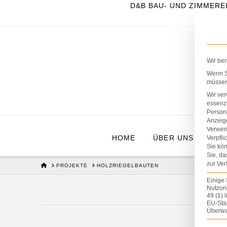
D&B BAU- UND ZIMMERE
Wir be
Wenn Si
müssen 
Wir ve
essenzi
Persone
Anzeig
Verwen
HOME
ÜBER UNS
BR
Verpfli
Sie kön
Sie, da
zur Ver
HOME
PROJEKTE
HOLZRIEGELBAUTEN
Einige 
Nutzung
49 (1) 
EU-Sta
Überwa