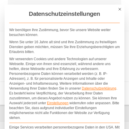
D&B BAU- UND ZIMMEREIUNTERNEHMEN |
Mit die
Datenschutzeinstellungen
TELEFON: +43 4276 7288 | E-MAIL: OFFICE@DUHS-
BERGMANN.AT
Wir benötigen Ihre Zustimmung, bevor Sie unsere Website weiter
besuchen können.
Wenn Sie unter 16 Jahre alt sind und Ihre Zustimmung zu freiwilligen
Diensten geben möchten, müssen Sie Ihre Erziehungsberechtigten um
Erlaubnis bitten.
Wir verwenden Cookies und andere Technologien auf unserer
Webseite. Einige von ihnen sind essenziell, während andere uns
helfen, diese Webseite und Ihre Erfahrung zu verbessern.
Personenbezogene Daten können verarbeitet werden (z. B. IP-
Adressen), z. B. für personalisierte Anzeigen und Inhalte oder
Anzeigen- und Inhaltsmessung.
Weitere Informationen über die
Verwendung Ihrer Daten finden Sie in unserer
Datenschutzerklärung
.
Navigation
Es besteht keine Verpflichtung, der Verarbeitung Ihrer Daten
zuzustimmen, um dieses Angebot nutzen zu können.
Sie können Ihre
Auswahl jederzeit unter
Einstellungen
widerrufen oder anpassen.
Bitte
beachten Sie, dass aufgrund individueller Einstellungen
HOME
PROJEKTE
HOLZ-RIEGEL-BAU
möglicherweise nicht alle Funktionen der Website zur Verfügung
stehen.
Einige Services verarbeiten personenbezogene Daten in den USA. Mit