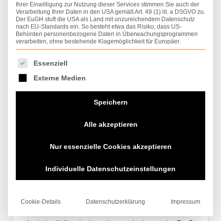
Ihrer Einwilligung zur Nutzung dieser Services stimmen Sie auch der
Verarbeitung Ihrer Daten in den USA gemäß Art. 49 (1) lit. a DSGVO zu.
Der EuGH stuft die USA als Land mit unzureichendem Datenschutz
nach EU-Standards ein. So besteht etwa das Risiko, dass US-
Behörden personenbezogene Daten in Überwachungsprogrammen
verarbeiten, ohne bestehende Klagemöglichkeit für Europäer.
Es folgt eine Liste der Service-Gruppen, für die eine Einwilligung
Essenziell
Externe Medien
Speichern
Alle akzeptieren
Nur essenzielle Cookies akzeptieren
Individuelle Datenschutzeinstellungen
Holz-Riegel-Bau
WEBTEAM D&B
16. SEPTEMBER 2022
HOLZRIEGELBAUTEN
Cookie-Details
Datenschutzerklärung
Impressum
Dieser Holz-Riegel-Bau wurde in 5 Monaten erstellt.