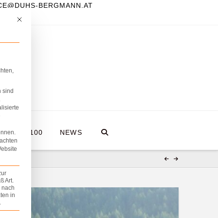
FICE@DUHS-BERGMANN.AT
Mit diesem Button wird der Dialog geschlossen. Seine Funktionalität ist iden
hten,
 sind
.
lisierte
e
A HOLZ100
NEWS
önnen.
eachten
Website
zur
 Art.
z nach
ten in
.