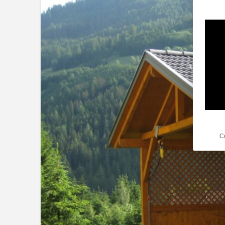
Es fol
C