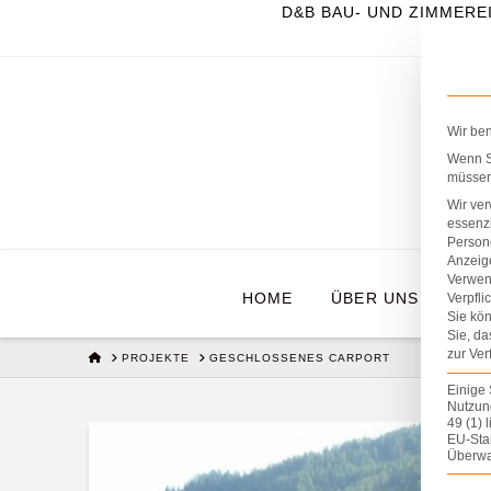
D&B BAU- UND ZIMMERE
Wir be
Wenn Si
müssen 
Wir ve
essenzi
Persone
Anzeig
Verwen
HOME
ÜBER UNS
BR
Verpfli
Sie kön
Sie, da
zur Ver
HOME
PROJEKTE
GESCHLOSSENES CARPORT
Einige 
Nutzung
49 (1) 
EU-Sta
Überwa