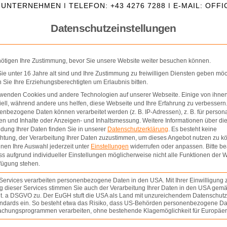
IUNTERNEHMEN | TELEFON: +43 4276 7288 | E-MAIL: OF
Datenschutzeinstellungen
nötigen Ihre Zustimmung, bevor Sie unsere Website weiter besuchen können.
e unter 16 Jahre alt sind und Ihre Zustimmung zu freiwilligen Diensten geben möc
Sie Ihre Erziehungsberechtigten um Erlaubnis bitten.
rwenden Cookies und andere Technologien auf unserer Webseite. Einige von ihnen
ell, während andere uns helfen, diese Webseite und Ihre Erfahrung zu verbessern
nbezogene Daten können verarbeitet werden (z. B. IP-Adressen), z. B. für persona
en und Inhalte oder Anzeigen- und Inhaltsmessung.
Weitere Informationen über di
dung Ihrer Daten finden Sie in unserer
Datenschutzerklärung
.
Es besteht keine
OSCHÜRE
PROJEKTE
EIGENPROJEKTE
THOM
chtung, der Verarbeitung Ihrer Daten zuzustimmen, um dieses Angebot nutzen zu k
nen Ihre Auswahl jederzeit unter
Einstellungen
widerrufen oder anpassen.
Bitte b
ss aufgrund individueller Einstellungen möglicherweise nicht alle Funktionen der 
fügung stehen.
Services verarbeiten personenbezogene Daten in den USA. Mit Ihrer Einwilligung 
 dieser Services stimmen Sie auch der Verarbeitung Ihrer Daten in den USA gemäß
lit. a DSGVO zu. Der EuGH stuft die USA als Land mit unzureichendem Datenschut
ndards ein. So besteht etwa das Risiko, dass US-Behörden personenbezogene Da
chungsprogrammen verarbeiten, ohne bestehende Klagemöglichkeit für Europäer