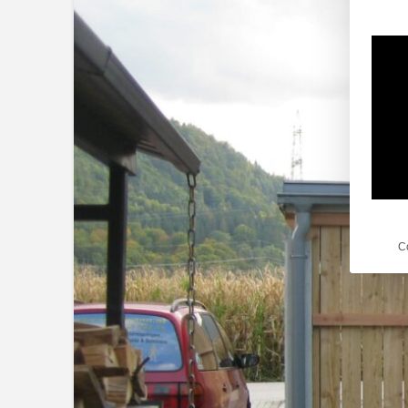
Es fol
C