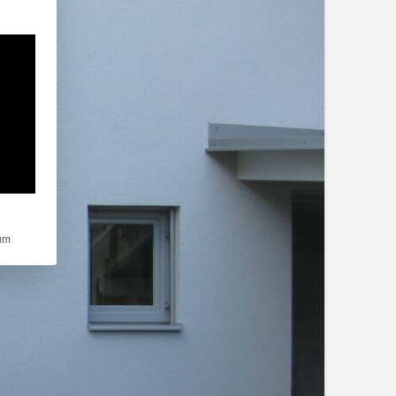
rden kann. Die erste Service-Gruppe ist essenziell und kann nicht abgewä
um