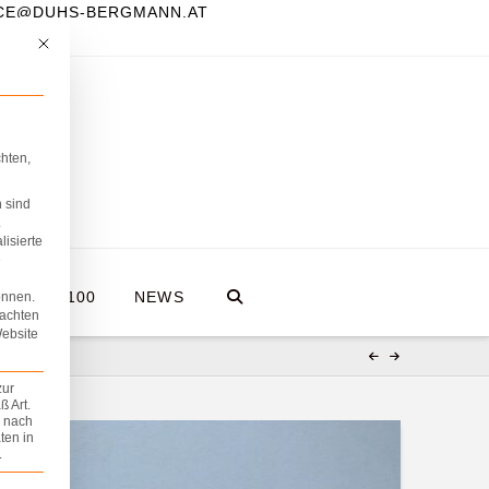
FICE@DUHS-BERGMANN.AT
Mit diesem Button wird der Dialog geschlossen. Seine Funktionalität ist iden
hten,
 sind
.
lisierte
e
A HOLZ100
NEWS
önnen.
eachten
Website
zur
 Art.
z nach
ten in
.