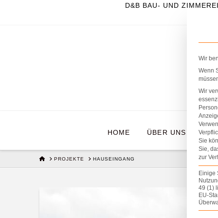
D&B BAU- UND ZIMMERE
Wir be
Wenn Si
müssen 
Wir ve
essenzi
Persone
Anzeig
Verwen
HOME
ÜBER UNS
BR
Verpfli
Sie kön
Sie, da
zur Ver
HOME
PROJEKTE
HAUSEINGANG
Einige 
Nutzung
49 (1) 
EU-Sta
Überwa