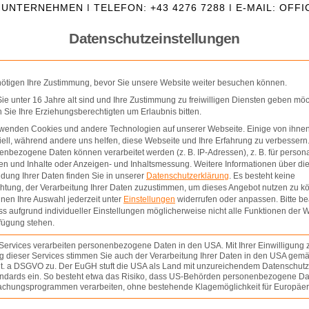
IUNTERNEHMEN | TELEFON: +43 4276 7288 | E-MAIL: OF
Datenschutzeinstellungen
nötigen Ihre Zustimmung, bevor Sie unsere Website weiter besuchen können.
e unter 16 Jahre alt sind und Ihre Zustimmung zu freiwilligen Diensten geben möc
Sie Ihre Erziehungsberechtigten um Erlaubnis bitten.
rwenden Cookies und andere Technologien auf unserer Webseite. Einige von ihnen
ell, während andere uns helfen, diese Webseite und Ihre Erfahrung zu verbessern
nbezogene Daten können verarbeitet werden (z. B. IP-Adressen), z. B. für persona
en und Inhalte oder Anzeigen- und Inhaltsmessung.
Weitere Informationen über di
dung Ihrer Daten finden Sie in unserer
Datenschutzerklärung
.
Es besteht keine
OSCHÜRE
PROJEKTE
EIGENPROJEKTE
THOM
chtung, der Verarbeitung Ihrer Daten zuzustimmen, um dieses Angebot nutzen zu k
nen Ihre Auswahl jederzeit unter
Einstellungen
widerrufen oder anpassen.
Bitte b
ss aufgrund individueller Einstellungen möglicherweise nicht alle Funktionen der 
fügung stehen.
Services verarbeiten personenbezogene Daten in den USA. Mit Ihrer Einwilligung 
 dieser Services stimmen Sie auch der Verarbeitung Ihrer Daten in den USA gemäß
lit. a DSGVO zu. Der EuGH stuft die USA als Land mit unzureichendem Datenschut
ndards ein. So besteht etwa das Risiko, dass US-Behörden personenbezogene Da
chungsprogrammen verarbeiten, ohne bestehende Klagemöglichkeit für Europäer