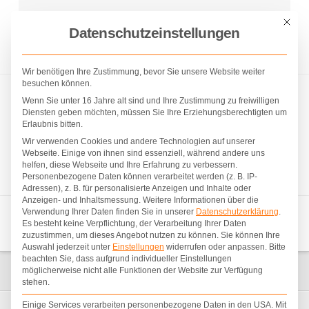
D&B BAU- UND ZIMMEREIUNTERNEHMEN |
Mit die
Datenschutzeinstellungen
TELEFON: +43 4276 7288 | E-MAIL: OFFICE@DUHS-
BERGMANN.AT
Wir benötigen Ihre Zustimmung, bevor Sie unsere Website weiter
besuchen können.
Wenn Sie unter 16 Jahre alt sind und Ihre Zustimmung zu freiwilligen
Diensten geben möchten, müssen Sie Ihre Erziehungsberechtigten um
Erlaubnis bitten.
Wir verwenden Cookies und andere Technologien auf unserer
Webseite. Einige von ihnen sind essenziell, während andere uns
helfen, diese Webseite und Ihre Erfahrung zu verbessern.
Personenbezogene Daten können verarbeitet werden (z. B. IP-
Adressen), z. B. für personalisierte Anzeigen und Inhalte oder
Anzeigen- und Inhaltsmessung.
Weitere Informationen über die
Verwendung Ihrer Daten finden Sie in unserer
Datenschutzerklärung
.
Navigation
Es besteht keine Verpflichtung, der Verarbeitung Ihrer Daten
zuzustimmen, um dieses Angebot nutzen zu können.
Sie können Ihre
Auswahl jederzeit unter
Einstellungen
widerrufen oder anpassen.
Bitte
beachten Sie, dass aufgrund individueller Einstellungen
HOME
PROJEKTE
OFFENES CARPORT
möglicherweise nicht alle Funktionen der Website zur Verfügung
stehen.
Einige Services verarbeiten personenbezogene Daten in den USA. Mit