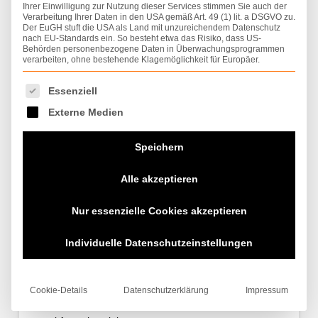
Ihrer Einwilligung zur Nutzung dieser Services stimmen Sie auch der
Verarbeitung Ihrer Daten in den USA gemäß Art. 49 (1) lit. a DSGVO zu.
Der EuGH stuft die USA als Land mit unzureichendem Datenschutz
nach EU-Standards ein. So besteht etwa das Risiko, dass US-
Behörden personenbezogene Daten in Überwachungsprogrammen
verarbeiten, ohne bestehende Klagemöglichkeit für Europäer.
Es folgt eine Liste der Service-Gruppen, für die eine Einwilligung
Essenziell
Externe Medien
Speichern
Alle akzeptieren
Nur essenzielle Cookies akzeptieren
Individuelle Datenschutzeinstellungen
Offenes Carport
WEBTEAM D&B
16. SEPTEMBER 2022
CARPORTS
,
ZIMMERMEISTERARBEITEN
Cookie-Details
Datenschutzerklärung
Impressum
Dieses Carport ist nach allen Seiten hin offen und für